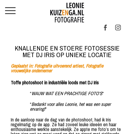
KNALLENDE EN STOERE FOTOSESSIE
MET DJ IRIS OP UNIEKE LOCATIE
Geplaatst in:
Fotografie uitvoerend artiest
,
Fotografie
vrouwelijke ondernemer
Toffe photoshoot in industriële loods met DJ Iris
“
WAUW WAT EEN PRACHTIGE FOTO’S
“
“
Bedankt voor alles Leonie, het was een super
ervaring!
“
In de aanloop naar de dag van de photoshoot, had ik Iris
regelmatig op de app. Ze had zoveel leuke ideeën en haar
enthousiasme werkte aanstekelijk. Ze appte me foto’s om te