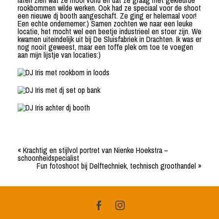
laten zien wat ze mooi vond en dat ze graag met gekleurde
rookbommen wilde werken. Ook had ze speciaal voor de shoot
een nieuwe dj booth aangeschaft. Ze ging er helemaal voor!
Een echte ondernemer:) Samen zochten we naar een leuke
locatie, het mocht wel een beetje industrieel en stoer zijn. We
kwamen uiteindelijk uit bij De Sluisfabriek in Drachten. Ik was er
nog nooit geweest, maar een toffe plek om toe te voegen
aan mijn lijstje van locaties:)
«
Krachtig en stijlvol portret van Nienke Hoekstra –
schoonheidspecialist
Fun fotoshoot bij Delftechniek, technisch groothandel
»